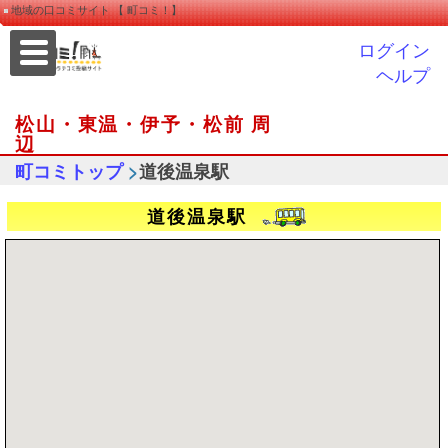
地域の口コミサイト 【 町コミ！】
ログイン
ヘルプ
松山・東温・伊予・松前 周
辺
>
町コミトップ
道後温泉駅
道後温泉駅