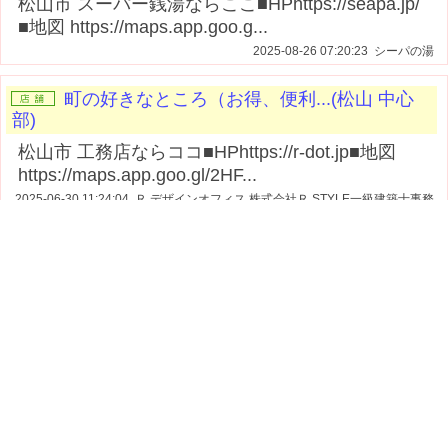
松山市 スーパー銭湯ならここ■HPhttps://seapa.jp/
■地図 https://maps.app.goo.g...
2025-08-26 07:20:23 シーパの湯
町の好きなところ（お得、便利...(松山 中心
部)
松山市 工務店ならココ■HPhttps://r-dot.jp■地図
https://maps.app.goo.gl/2HF...
2025-06-30 11:24:04 Ｒ.デザインオフィス 株式会社Ｒ.STYLE一級建築士事務
所
ボディケア・エステサロン（痩...(松山 中心
部)
松山市 エステならココ
■HPhttps://beauty.hotpepper.jp/kr/slnH000724568/
■...
2025-06-24 11:20:56 のむら
町の好きなところ（お得、便利...(松山 中心