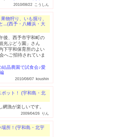
2010/08/22 こうしん
果物狩り、いも掘り、
...(西予・八幡浜・大
午後、西予市宇和町の
観光ぶどう園」さん
内下宇和保育所のよい
会へご招待されていま
の結晶農園で試食会♪愛
編
2010/08/07 koushin
ポット！ (宇和島・北
し網漁が楽しいです。
2009/04/26 りん
い場所！(宇和島・北宇