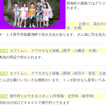
西海町の鹿島ではグラス
れます。
お祭り、花火のス
浜・大洲)
８・１４西予市朝霧湖畔で花火大会があります。ダム湖に写る花火
カブトムシ、クワガタなど採集...(西予・八幡浜・大洲)
奥池の周辺で蛍がとれます。
カブトムシ、クワガタなど採集...(西部（四万十・宿毛・土佐
とんぼ公園にいろいろな種類がいます。トンボ好きなら是非いてみ
潮干狩りができるスポット(宇和島・北宇和・南宇和)
岩松川の河口で￥６００で潮干狩りできます