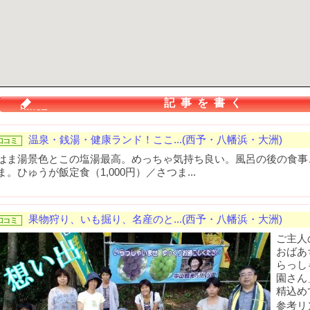
記事を書く
温泉・銭湯・健康ランド！ここ...(西予・八幡浜・大洲)
はま湯景色とこの塩湯最高。めっちゃ気持ち良い。風呂の後の食事
ま。ひゅうが飯定食（1,000円）／さつま...
果物狩り、いも掘り、名産のと...(西予・八幡浜・大洲)
ご主人
おばあ
らっし
園さん
精込めて
参考リ