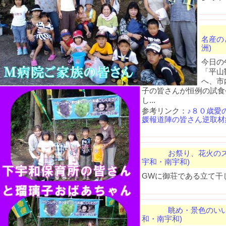
名産のと
洲)
今日の
「平山
へ、市
子の皆さんが恒例の試食
し...
参考リンク：
♪８０歳愛
媛報道陣の皆さん逆取材
お祭り、花火のス
宇和・南宇和)
GWに御荘である立て干
眺め・景色のい
和・南宇和)